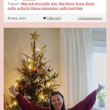
Taggar:
djup och stor soffa
,
mio
,
Mio Rossi
,
Rossi
,
Rossi
soffa
,
soffa för långa människor
,
soffa med djup
till
10 juni, 2023
Gilla (
40
)
2 kommentarer
Djup
soffa