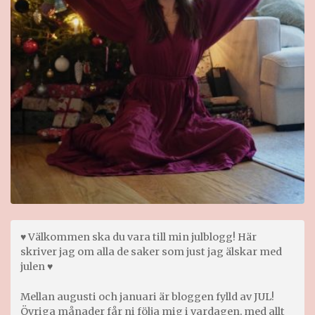
♥ Välkommen ska du vara till min julblogg! Här
skriver jag om alla de saker som just jag älskar med
julen ♥
Mellan augusti och januari är bloggen fylld av JUL!
Övriga månader får ni följa mig i vardagen, med allt