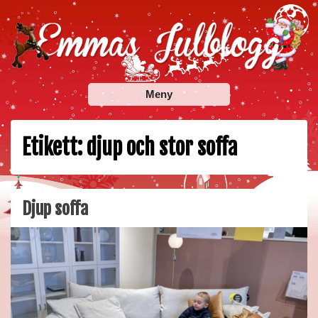
Skip
to
content
Emmas Julblogg
Julbloggar om julnyheter, julklappstips, julkalendrar,
Meny
adventskalendrar , julpyssel och julrecept!
Etikett:
djup och stor soffa
Djup soffa