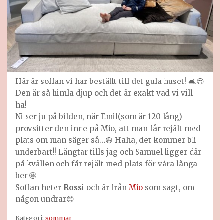
Här är soffan vi har beställt till det gula huset! 🛋️😍
Den är så himla djup och det är exakt vad vi vill
ha!
Ni ser ju på bilden, när Emil(som är 120 lång)
provsitter den inne på Mio, att man får rejält med
plats om man säger så…😆 Haha, det kommer bli
underbart!! Längtar tills jag och Samuel ligger där
på kvällen och får rejält med plats för våra långa
ben🤩
Soffan heter
Rossi
och är från
Mio
som sagt, om
någon undrar😊
Kategori:
sommar