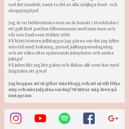
vad det innebär, samt ta del av alla möjliga fynd- och
shoppingtips!
Jag är en Delsbostinta som nu är bosatt i Stockholm i
ett gult litet parhus tillsammans med min man och
vår son Emil som föddes 2018.
På höst/vintern julbloggar jag gärna om det jag fyller
min tid med; bakning, pyssel, julklappsinslagning
och att söka efter spännande julnyheter och andra
jultips!
På julen blir jag lite galen och älskar allt som har med
högtiden att göra!
Jag hoppas att ni gillar min blogg och att ni vill följa
mig och min julgalna vardag! Ni hittar mig även på
instagram.