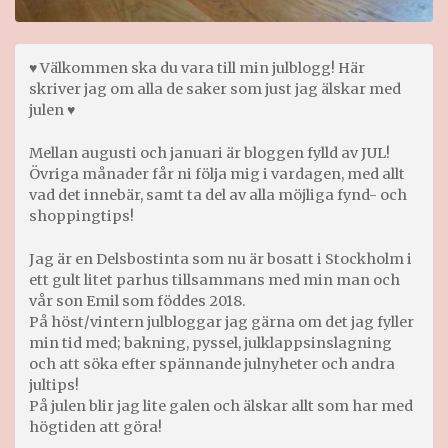
♥ Välkommen ska du vara till min julblogg! Här
skriver jag om alla de saker som just jag älskar med
julen ♥
Mellan augusti och januari är bloggen fylld av JUL!
Övriga månader får ni följa mig i vardagen, med allt
vad det innebär, samt ta del av alla möjliga fynd- och
shoppingtips!
Jag är en Delsbostinta som nu är bosatt i Stockholm i
ett gult litet parhus tillsammans med min man och
vår son Emil som föddes 2018.
På höst/vintern julbloggar jag gärna om det jag fyller
min tid med; bakning, pyssel, julklappsinslagning
och att söka efter spännande julnyheter och andra
jultips!
På julen blir jag lite galen och älskar allt som har med
högtiden att göra!