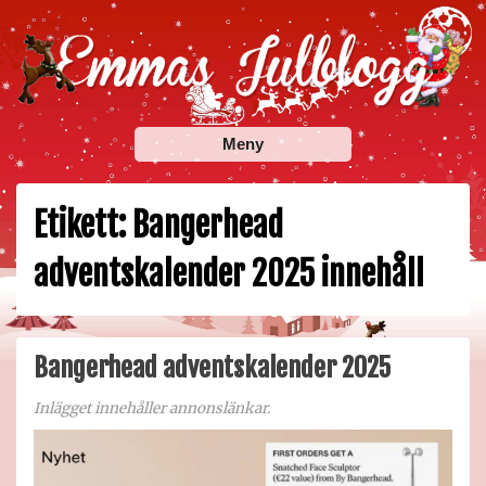
Skip
to
content
Emmas Julblogg
Julbloggar om julnyheter, julklappstips, julkalendrar,
Meny
adventskalendrar , julpyssel och julrecept!
Etikett:
Bangerhead
adventskalender 2025 innehåll
Bangerhead adventskalender 2025
Inlägget innehåller annonslänkar.