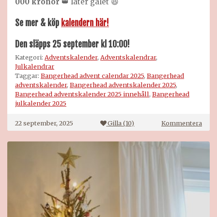
000 kronor
👑 låter galet 😆
Se mer & köp
kalendern här!
Den släpps
25 september kl 10:00!
Kategori:
Adventskalender
,
Adventskalendrar
,
Julkalendrar
Taggar:
Bangerhead advent calendar 2025
,
Bangerhead
adventskalender
,
Bangerhead adventskalender 2025
,
Bangerhead adventskalender 2025 innehåll
,
Bangerhead
julkalender 2025
på
22 september, 2025
Gilla (
10
)
Kommentera
Bang
adve
2025