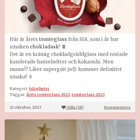
Här är årets
tomteglass
från SIA, som i år har
smaken
chokladask
! 🍫
Det är en krämig chokladgräddglass med rostade
kanderade hasselnötter och kakaosås. Men
mums!? Låter supergott ju😍 kommer definitivt
smaka! 🍦
Kategori:
Julnyheter
Taggar:
årets tomteglass 2023
,
tomteglass 2023
på
21 oktober, 2023
Gilla (
18
)
Kommentera
SIA
tomt
2023