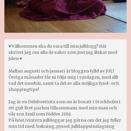
♥ Välkommen ska du vara till min julblogg! Här
skriver jag om alla de saker som just jag älskar med
julen ♥
Mellan augusti och januari är bloggen fylld av JUL!
Övriga månader får ni följa mig i vardagen, med allt
vad det innebär, samt ta del av alla möjliga fynd- och
shoppingtips!
Jag är en Delsbostinta som nu är bosatt i Stockholm i
ett gult litet parhus tillsammans med min man och
vår son Emil som föddes 2018.
På höst/vintern julbloggar jag gärna om det jag fyller
min tid med; bakning, pyssel, julklappsinslagning