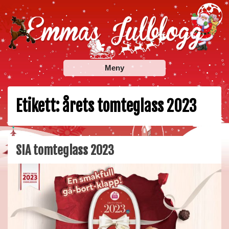
Skip
to
content
Emmas Julblogg
Julbloggar om julnyheter, julklappstips, julkalendrar,
Meny
adventskalendrar , julpyssel och julrecept!
Etikett:
årets tomteglass 2023
SIA tomteglass 2023