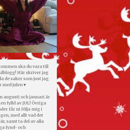
kommen ska du vara till
ulblogg! Här skriver jag
la de saker som just jag
r med julen ♥
n augusti och januari är
en fylld av JUL! Övriga
er får ni följa mig i
gen, med allt vad det
är, samt ta del av alla
ga fynd- och