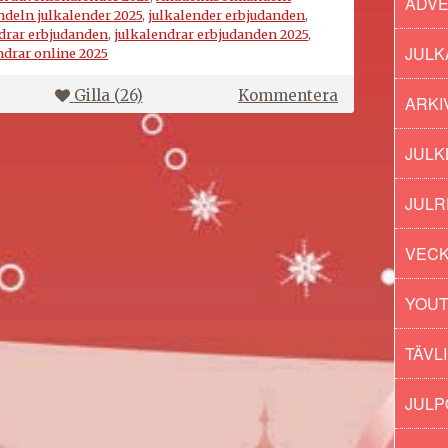
ADV
eln julkalender 2025
,
julkalender erbjudanden
,
drar erbjudanden
,
julkalendrar erbjudanden 2025
,
JULK
ndrar online 2025
på
Gilla (
26
)
Kommentera
ARKI
Akademibokh
julkalender
JULK
2025
JULR
VECK
YOU
TÄVL
JUL