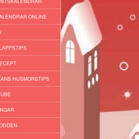
ENTSKALENDRAR
ALENDRAR ONLINE
V
andeln
LAPPSTIPS
ECEPT
ANS HUSMORSTIPS
TUBE
INGAR
PODDEN