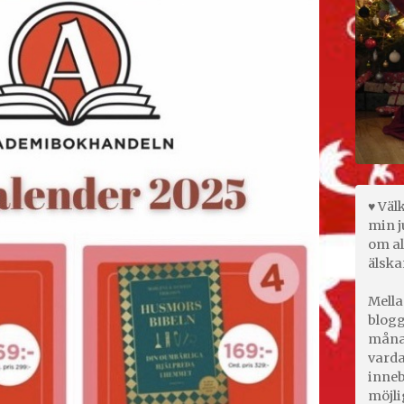
♥ Väl
min j
om al
älska
Mella
blogg
månad
varda
inneb
möjli