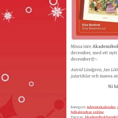
Missa inte
Akademibok
december, med ett nytt
december😍✨
Astrid Lindgren, Jan Löö
julartiklar
och massa an
Ni h
Kategori:
Adventskalender
,
Julkalendrar online
Taggar:
Akademibokhandeln