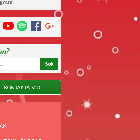
agram.
en?
KONTAKTA MIG
AKT