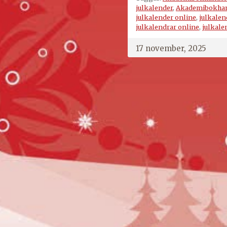
julkalender
,
Akademibokhand
julkalender online
,
julkalen
julkalendrar online
,
julkale
17 november, 2025