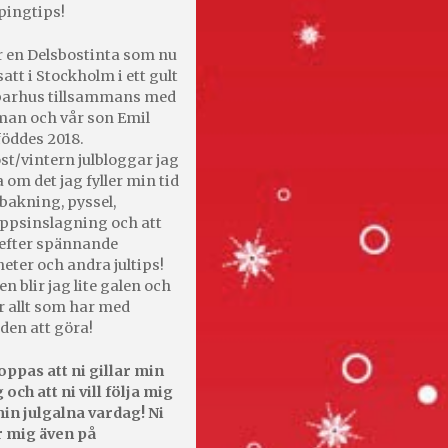
pingtips!
r en Delsbostinta som nu
satt i Stockholm i ett gult
 parhus tillsammans med
an och vår son Emil
öddes 2018.
st/vintern julbloggar jag
 om det jag fyller min tid
bakning, pyssel,
appsinslagning och att
efter spännande
heter och andra jultips!
en blir jag lite galen och
r allt som har med
den att göra!
oppas att ni gillar min
 och att ni vill följa mig
in julgalna vardag! Ni
r mig även på