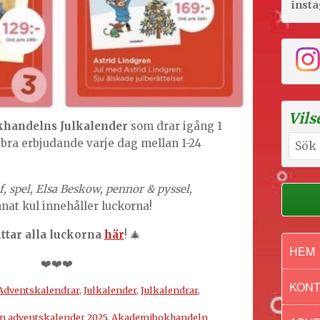
inst
Vils
handelns Julkalender
som drar igång 1
Sök
 bra erbjudande varje dag mellan 1-24
efter:
f, spel, Elsa Beskow, pennor & pyssel,
nat kul innehåller luckorna!
ittar alla luckorna
här
! 🎄
HEM
❤️❤️❤️
KONT
Adventskalendrar
,
Julkalender
,
Julkalendrar
,
 adventskalender 2025
,
Akademibokhandeln