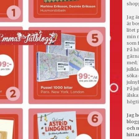
shop
Jag ä
är bo
litet
min m
som f
På hö
gärna
med; 
julkl
söka 
julny
På jul
älska
högti
Jag h
blogg
och m
hitta