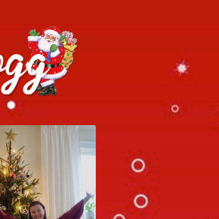
h julrecept!