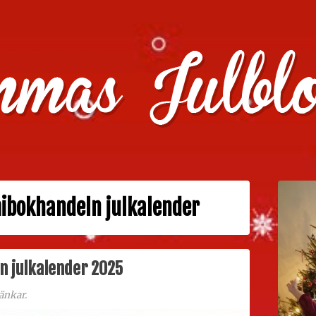
julklappstips, julkalendrar, adventskalendrar , julpyssel oc
ibokhandeln julkalender
 julkalender 2025
änkar.