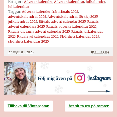
Kategori:
Adventskalender
,
Adventskalendrar
,
Julkalender
,
Julkalendrar
Taggar:
Adventskalender från rituals 2025
,
adventskalendrar 2025
,
Adventskalendrar för tjej 2025
,
julkalendrar 2025
,
Rituals advent calendar 2025
,
Rituals
advent calendars 2025
,
Rituals adventskalendrar 2025
,
Rituals diorama advent calendar 2025
,
Rituals julkalender
2025
,
Rituals julkalendrar 2025
,
Skönhetskalender 2025
,
skönhetskalendrar 2025
27 augusti, 2025
Gilla (
14
)
Inläggsnavigering
Tillbaka till Vintergatan
Att sluta tro på tomten