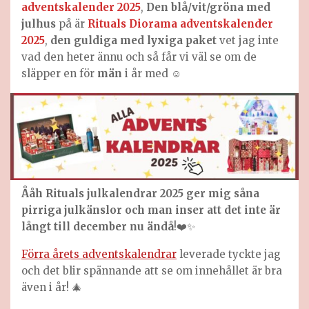
adventskalender 2025
,
Den blå/vit/gröna med
julhus
på är
Rituals Diorama adventskalender
2025
,
den guldiga med lyxiga paket
vet jag inte
vad den heter ännu och så får vi väl se om de
släpper en för
män
i år med ☺️
Ååh Rituals julkalendrar 2025 ger mig såna
pirriga julkänslor och man inser att det inte är
långt till december nu ändå
!❤️✨
Förra årets adventskalendrar
leverade tyckte jag
och det blir spännande att se om innehållet är bra
även i år! 🎄