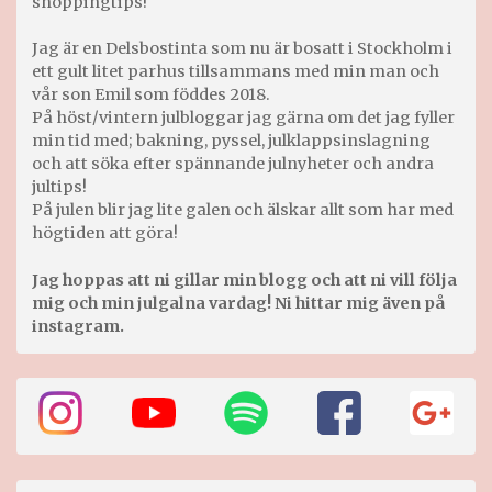
shoppingtips!
Jag är en Delsbostinta som nu är bosatt i Stockholm i
ett gult litet parhus tillsammans med min man och
vår son Emil som föddes 2018.
På höst/vintern julbloggar jag gärna om det jag fyller
min tid med; bakning, pyssel, julklappsinslagning
och att söka efter spännande julnyheter och andra
jultips!
På julen blir jag lite galen och älskar allt som har med
högtiden att göra!
Jag hoppas att ni gillar min blogg och att ni vill följa
mig och min julgalna vardag! Ni hittar mig även på
instagram.