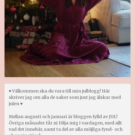
♥ Välkommen ska du vara till min julblogg! Här
skriver jag om alla de saker som just jag älskar med
julen ♥
Mellan augusti och januari är bloggen fylld av JUL!
Övriga månader får ni följa mig i vardagen, med allt
vad det innebär, samt ta del av alla möjliga fynd- och