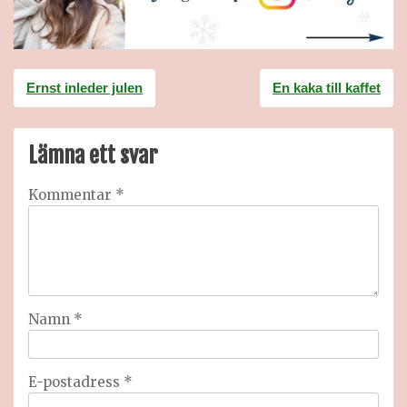
Inläggsnavigering
Ernst inleder julen
En kaka till kaffet
Lämna ett svar
Kommentar
*
Namn
*
E-postadress
*