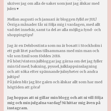
skriver jag om alla de saker som just jag älskar med
julen ♥
Mellan augusti och januari är bloggen fylld av JUL!
Övriga månader får ni följa mig i vardagen, med allt
vad det innebär, samt ta del av alla möjliga fynd- och
shoppingtips!
Jag är en Delsbostinta som nu är bosatt i Stockholm i
ett gult litet parhus tillsammans med min man och
vår son Emil som föddes 2018.
På höst/vintern julbloggar jag gärna om det jag fyller
min tid med; bakning, pyssel, julklappsinslagning
och att söka efter spännande julnyheter och andra
jultips!
På julen blir jag lite galen och älskar allt som har med
högtiden att göra!
Jag hoppas att ni gillar min blogg och att ni vill följa
mig och min julgalna vardag! Ni hittar mig även på
instagram.