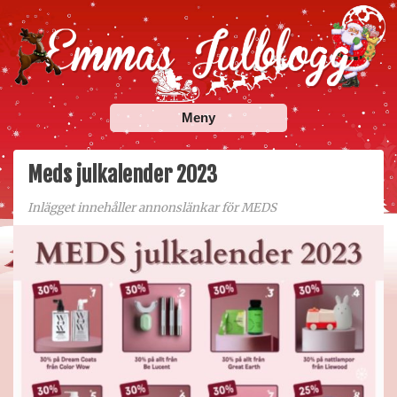
Skip
to
content
Emmas Julblogg
Julbloggar om julnyheter, julklappstips, julkalendrar,
Meny
adventskalendrar , julpyssel och julrecept!
Meds julkalender 2023
Inlägget innehåller annonslänkar för MEDS