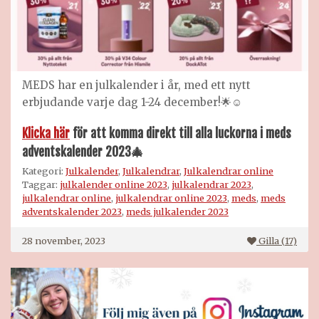
MEDS har en julkalender i år, med ett nytt
erbjudande varje dag 1-24 december!🌟☺️
Klicka här
för att komma direkt till alla luckorna i meds
adventskalender 202
3
🎄
Kategori:
Julkalender
,
Julkalendrar
,
Julkalendrar online
Taggar:
julkalender online 2023
,
julkalendrar 2023
,
julkalendrar online
,
julkalendrar online 2023
,
meds
,
meds
adventskalender 2023
,
meds julkalender 2023
28 november, 2023
Gilla (
17
)