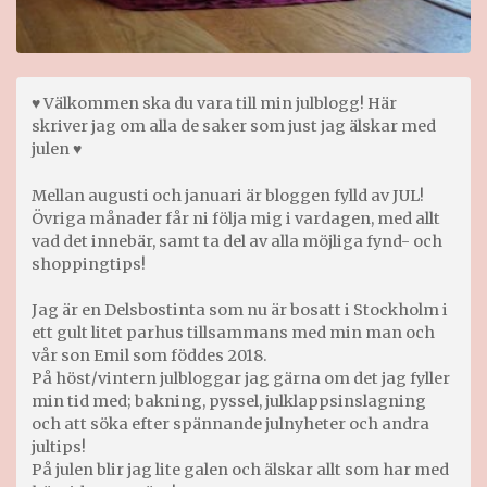
♥ Välkommen ska du vara till min julblogg! Här
skriver jag om alla de saker som just jag älskar med
julen ♥
Mellan augusti och januari är bloggen fylld av JUL!
Övriga månader får ni följa mig i vardagen, med allt
vad det innebär, samt ta del av alla möjliga fynd- och
shoppingtips!
Jag är en Delsbostinta som nu är bosatt i Stockholm i
ett gult litet parhus tillsammans med min man och
vår son Emil som föddes 2018.
På höst/vintern julbloggar jag gärna om det jag fyller
min tid med; bakning, pyssel, julklappsinslagning
och att söka efter spännande julnyheter och andra
jultips!
På julen blir jag lite galen och älskar allt som har med