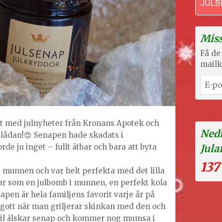
JULB
Miss
Få de 
mailk
ket med julnyheter från Kronans Apotek och
Nedr
i lådan!😍 Senapen hade skadats i
de ju inget – fullt ätbar och bara att byta
Jula
137
i munnen och var helt perfekta med det lilla
ar som en julbomb i munnen, en perfekt kola
napen är hela familjens favorit varje år på
kt gott när man griljerar skinkan med den och
il älskar senap och kommer nog mumsa i