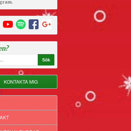
agram.
en?
KONTAKTA MIG
AKT