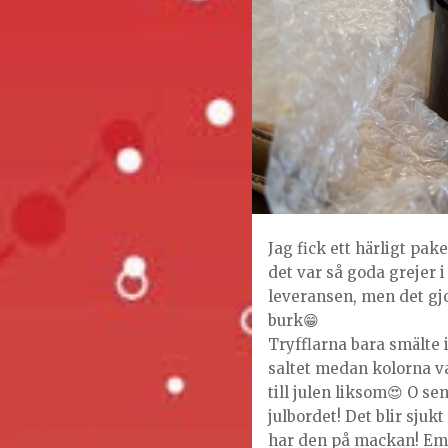
Jag fick ett härligt pa
det var så goda grejer 
leveransen, men det gjor
burk😁
Tryfflarna bara smälte 
saltet medan kolorna v
till julen liksom😍 O se
julbordet! Det blir sju
har den på mackan! Em