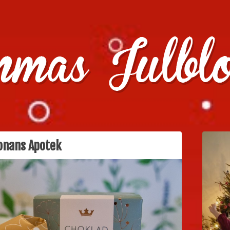
julklappstips, julkalendrar, adventskalendrar , julpyssel oc
onans Apotek