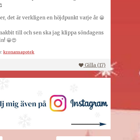

ter, det är verkligen en höjdpunkt varje år 😀
smakbit till och sen ska jag klippa söndagens
in! 😀😍
r:
kronansapotek
Gilla (
17
)