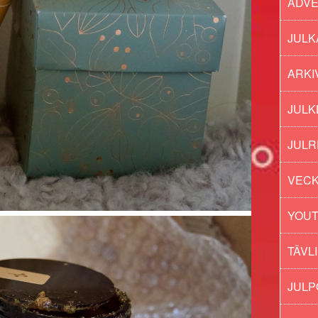
ADV
JULK
ARKI
JULK
JULR
VECK
YOU
TÄVL
JUL