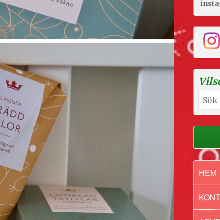
inst
Vils
Sök
efter:
HEM
KONT