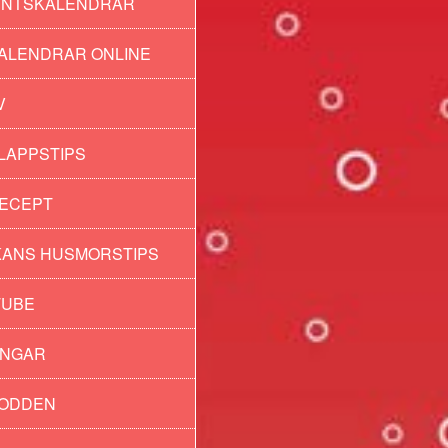
ENTSKALENDRAR
ALENDRAR ONLINE
V
LAPPSTIPS
ECEPT
ANS HUSMORSTIPS
TUBE
INGAR
PODDEN