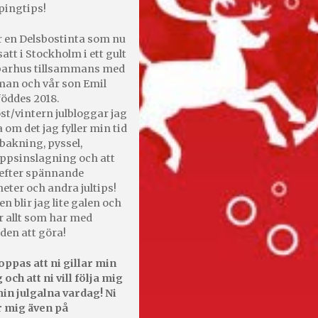
pingtips!
r en Delsbostinta som nu
satt i Stockholm i ett gult
 parhus tillsammans med
an och vår son Emil
öddes 2018.
st/vintern julbloggar jag
 om det jag fyller min tid
bakning, pyssel,
appsinslagning och att
efter spännande
heter och andra jultips!
en blir jag lite galen och
r allt som har med
den att göra!
oppas att ni gillar min
 och att ni vill följa mig
in julgalna vardag! Ni
r mig även på