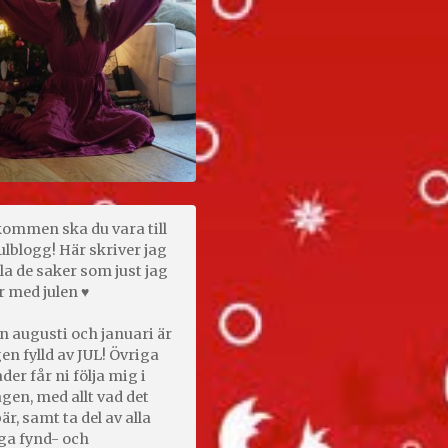
kommen ska du vara till
ulblogg! Här skriver jag
la de saker som just jag
r med julen ♥
n augusti och januari är
en fylld av JUL! Övriga
er får ni följa mig i
gen, med allt vad det
är, samt ta del av alla
ga fynd- och