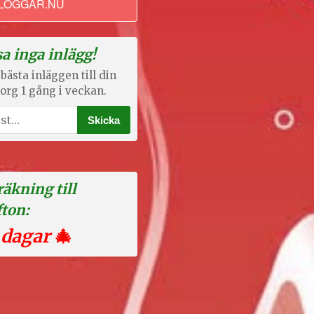
LOGGAR.NU
a inga inlägg!
bästa inläggen till din
org 1 gång i veckan.
äkning till
fton:
 dagar
🎄