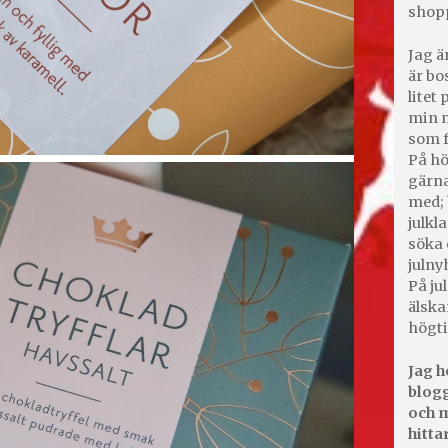
shop
Jag ä
är bo
litet
min m
som f
På hö
gärna
med; 
julkl
söka 
julny
På jul
älska
högti
Jag h
blogg
och m
hitta