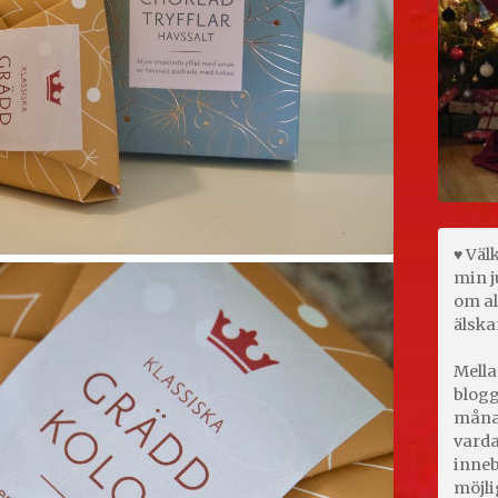
♥ Väl
min j
om al
älska
Mella
blogg
månad
varda
inneb
möjli