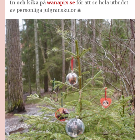
In och kika på
wanapix.se
för att se hela utbudet
av personliga julgranskulor 🎄