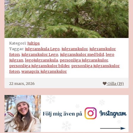
Kategori:
Jultips
Taggar:
julgranskula Lego
,
julgranskulor
,
julgranskulor
foton
,
julgranskulor Lego
,
julgranskulor med bild
,
lego
julgran
,
legojulgranskula
,
personliga julgranskulor
,
personliga julgranskulor bilder
,
personliga julgranskulor
foton
,
wanaprix julgranskulor
22 mars, 2026
Gilla (
19
)