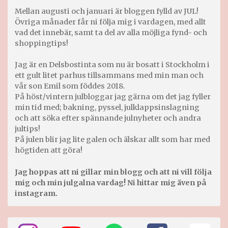
Mellan augusti och januari är bloggen fylld av JUL!
Övriga månader får ni följa mig i vardagen, med allt
vad det innebär, samt ta del av alla möjliga fynd- och
shoppingtips!
Jag är en Delsbostinta som nu är bosatt i Stockholm i
ett gult litet parhus tillsammans med min man och
vår son Emil som föddes 2018.
På höst/vintern julbloggar jag gärna om det jag fyller
min tid med; bakning, pyssel, julklappsinslagning
och att söka efter spännande julnyheter och andra
jultips!
På julen blir jag lite galen och älskar allt som har med
högtiden att göra!
Jag hoppas att ni gillar min blogg och att ni vill följa
mig och min julgalna vardag! Ni hittar mig även på
instagram.