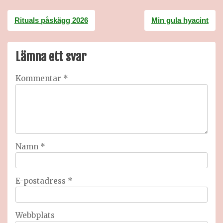
Inläggsnavigering
Rituals påskägg 2026
Min gula hyacint
Lämna ett svar
Kommentar
*
Namn
*
E-postadress
*
Webbplats