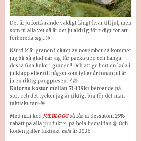
Det är ju fortfarande väldigt långt kvar till jul, men
som ni alla vet så är det ju
aldrig
för tidigt för att
förbereda sig…😉
När vi klär granen i slutet av november så kommer
jag bli så glad när jag får packa upp och hänga
dessa fina kulor i granen!! Och att ge bort en kula i
julklapp eller till någon som fyller år innan jul är
ju en riktig pangpresent!? 🎁
Kulorna kostar mellan 53-139kr b
eroende på
sort och det tycker jag är riktigt bra för det man
faktiskt får✨🌟
Med min kod
JULBLOGG
så får ni dessutom
15%
rabatt
på alla produkter på hela hemsidan 🤩 Och
koden gäller faktiskt
hela
år 2026!