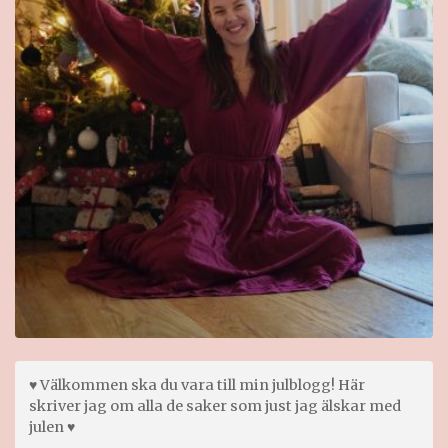
♥ Välkommen ska du vara till min julblogg! Här
skriver jag om alla de saker som just jag älskar med
julen ♥