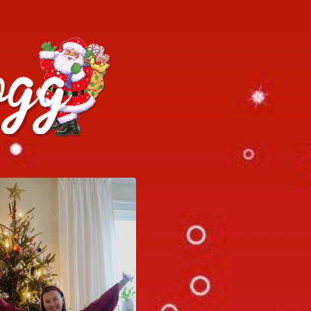
h julrecept!