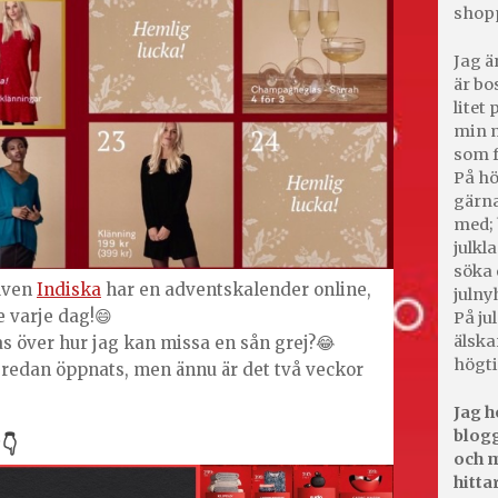
shop
Jag ä
är bo
litet
min m
som f
På hö
gärna
med; 
julkl
söka 
 även
Indiska
har en adventskalender online,
julny
 varje dag!😄
På jul
älska
nas över hur jag kan missa en sån grej?😂
högti
 redan öppnats, men ännu är det två veckor
Jag h
blogg
e
👇
och m
hitta