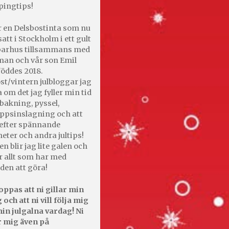
pingtips!
r en Delsbostinta som nu
satt i Stockholm i ett gult
 parhus tillsammans med
an och vår son Emil
öddes 2018.
st/vintern julbloggar jag
 om det jag fyller min tid
bakning, pyssel,
appsinslagning och att
efter spännande
heter och andra jultips!
en blir jag lite galen och
r allt som har med
den att göra!
oppas att ni gillar min
 och att ni vill följa mig
in julgalna vardag! Ni
r mig även på