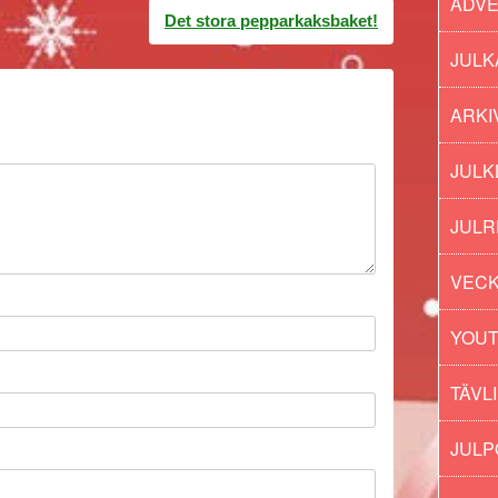
ADV
Det stora pepparkaksbaket!
JULK
ARKI
JULK
JULR
VECK
YOU
TÄVL
JUL