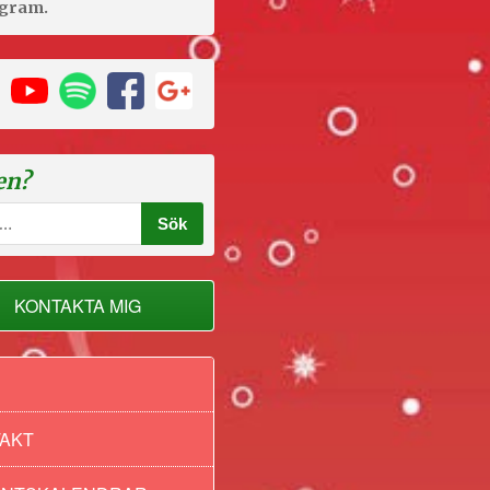
agram.
en?
KONTAKTA MIG
AKT