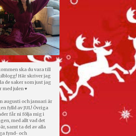
kommen ska du vara till
ulblogg! Här skriver jag
la de saker som just jag
r med julen ♥
n augusti och januari är
en fylld av JUL! Övriga
er får ni följa mig i
gen, med allt vad det
är, samt ta del av alla
ga fynd- och