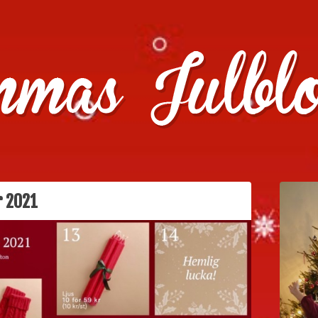
julklappstips, julkalendrar, adventskalendrar , julpyssel oc
r 2021