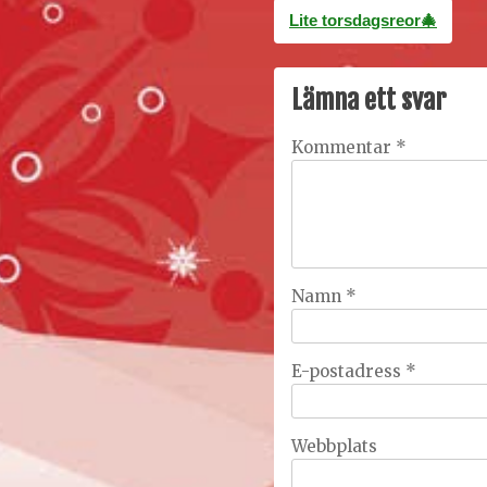
Inläggsnavigering
Lite torsdagsreor🎄
Lämna ett svar
Kommentar
*
Namn
*
E-postadress
*
Webbplats