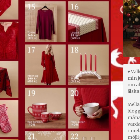
♥ Väl
min j
om al
älska
Mella
blogg
månad
varda
inneb
möjli