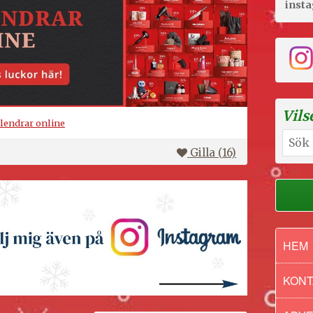
inst
Vils
alendrar online
Sök
efter:
Gilla (
16
)
HEM
KONT