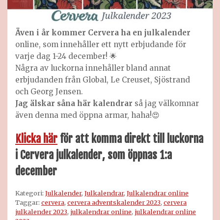
Även i år kommer Cervera ha en julkalender
online, som innehåller ett nytt erbjudande för
varje dag 1-24 december! 🌟
Några av luckorna innehåller bland annat
erbjudanden från Global, Le Creuset, Sjöstrand
och Georg Jensen.
Jag älskar såna här kalendrar
så jag välkomnar
även denna med öppna armar, haha!😍
Klicka här
för att komma direkt till luckorna
i Cervera julkalender
, som öppnas 1:a
december
Kategori:
Julkalender
,
Julkalendrar
,
Julkalendrar online
Taggar:
cervera
,
cervera adventskalender 2023
,
cervera
julkalender 2023
,
julkalendrar online
,
julkalendrar online