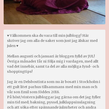
♥ Välkommen ska du vara till min julblogg! Här
skriver jag om alla de saker som just jag älskar med
julen ♥
Mellan augusti och januari är bloggen fylld av JUL!
Övriga månader får ni följa mig i vardagen, med allt
vad det innebär, samt ta del av alla möjliga fynd- och
shoppingtips!
Jag är en Delsbostinta som nu är bosatt i Stockholm i
ett gult litet parhus tillsammans med min man och
vår son Emil som föddes 2018.
På höst/vintern julbloggar jag gärna om det jag fyller
min tid med; bakning, pyssel, julklappsinslagning
och att söka efter spännande julnyheter och andra