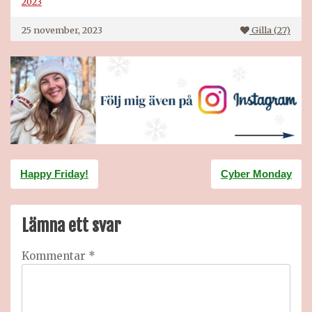
2023
25 november, 2023
Gilla (
27
)
Inläggsnavigering
Happy Friday!
Cyber Monday
Lämna ett svar
Kommentar
*