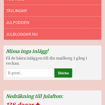
TÄVLINGAR
JULPODDEN
JULBLOGGAR.NU
Missa inga inlägg!
Få de bästa inläggen till din mailkorg 1 gång i
veckan.
Nedräkning till Julafton:
138 dagar
🎄