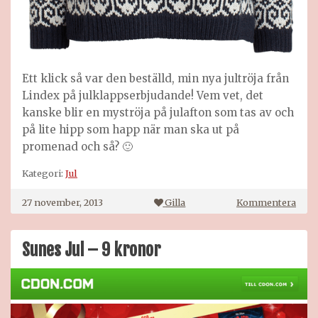
Ett klick så var den beställd, min nya jultröja från
Lindex på julklappserbjudande! Vem vet, det
kanske blir en myströja på julafton som tas av och
på lite hipp som happ när man ska ut på
promenad och så? 🙂
Kategori:
Jul
på
27 november, 2013
Gilla
Kommentera
Jultr
Sunes Jul – 9 kronor