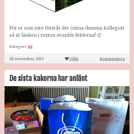
För er som inte förstår det (mina dumma kollegor)
så är länken i texten ovanför bilderna! 😉
Kategori:
Jul
på
28 november, 2013
Gilla
Kommentera
Whis
De sista kakorna har anlänt