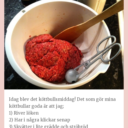
Idag blev det köttbullsmiddag! Det som gör mina
köttbullar goda är att jag;
1) River löken
2) Har i några klickar senap
3) Skvätter i lite grädde och ströbröd