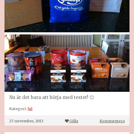
Nu är det bara att börja med testet! 🙂
Kategori:
Jul
på
27 november, 2013
Gilla
Kommentera
De
sista