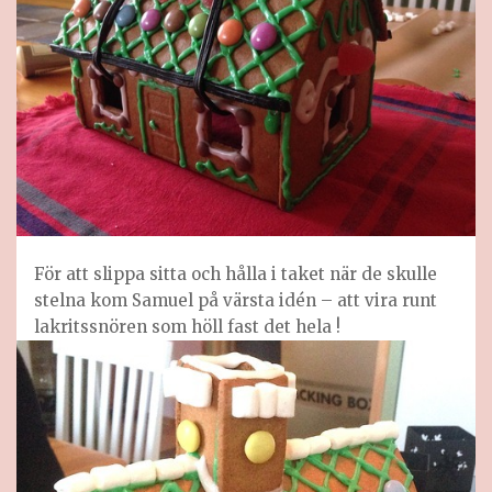
För att slippa sitta och hålla i taket när de skulle
stelna kom Samuel på värsta idén – att vira runt
lakritssnören som höll fast det hela !