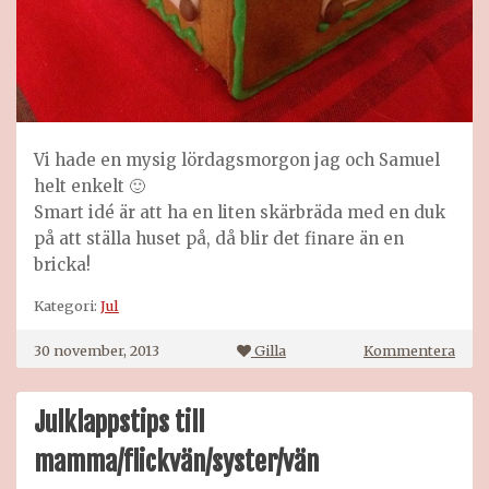
Vi hade en mysig lördagsmorgon jag och Samuel
helt enkelt 🙂
Smart idé är att ha en liten skärbräda med en duk
på att ställa huset på, då blir det finare än en
bricka!
Kategori:
Jul
på
30 november, 2013
Gilla
Kommentera
Pepp
Julklappstips till
mamma/flickvän/syster/vän