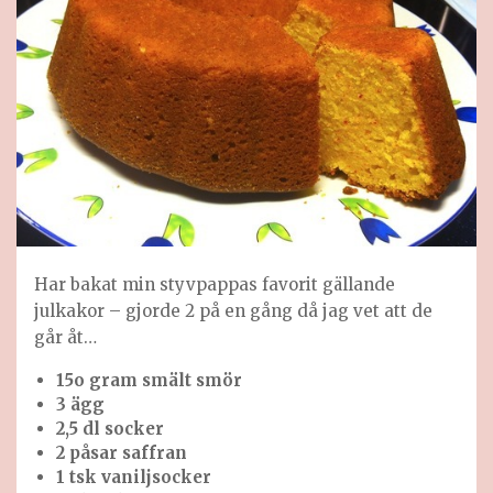
Har bakat min styvpappas favorit gällande
julkakor – gjorde 2 på en gång då jag vet att de
går åt…
15o gram smält smör
3 ägg
2,5 dl socker
2 påsar saffran
1 tsk vaniljsocker