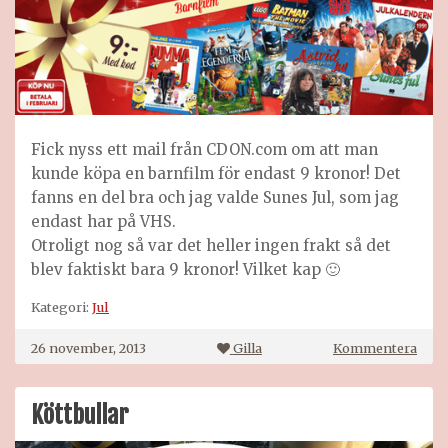
Fick nyss ett mail från CDON.com om att man
kunde köpa en barnfilm för endast 9 kronor! Det
fanns en del bra och jag valde Sunes Jul, som jag
endast har på VHS.
Otroligt nog så var det heller ingen frakt så det
blev faktiskt bara 9 kronor! Vilket kap 🙂
Kategori:
Jul
på
26 november, 2013
Gilla
Kommentera
Sune
Jul
–
Köttbullar
9
kron