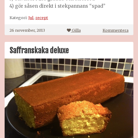
4) gör såsen direkt i stekpannans “spad”
Kategori:
Jul
,
recept
på
26 november, 2013
Gilla
Kommentera
Köttb
Saffranskaka deluxe