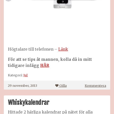
Högtalare till telefonen –
Länk
För att se tips åt mannen, kolla då in mitt
tidigare inlägg
HÄR
Kategori:
Jul
på
29 november, 2013
Gilla
Kommentera
Julk
till
mamm
Whiskykalendrar
Hittade 2 härliga kalendrar på nätet för alla