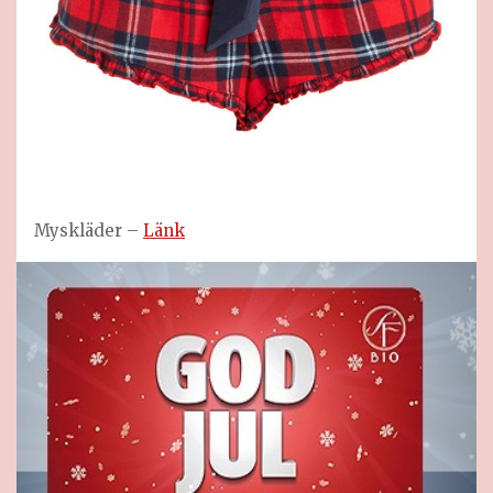
Myskläder –
Länk