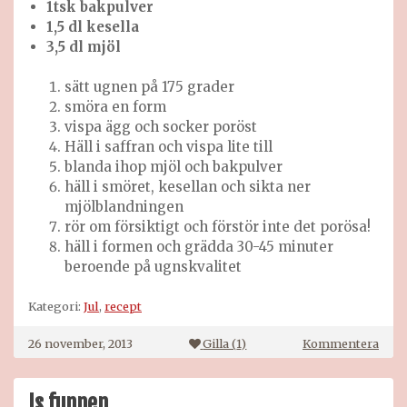
1tsk bakpulver
1,5 dl kesella
3,5 dl mjöl
sätt ugnen på 175 grader
smöra en form
vispa ägg och socker poröst
Häll i saffran och vispa lite till
blanda ihop mjöl och bakpulver
häll i smöret, kesellan och sikta ner
mjölblandningen
rör om försiktigt och förstör inte det porösa!
häll i formen och grädda 30-45 minuter
beroende på ugnskvalitet
Kategori:
Jul
,
recept
på
26 november, 2013
Gilla (
1
)
Kommentera
Saff
delu
Is funnen