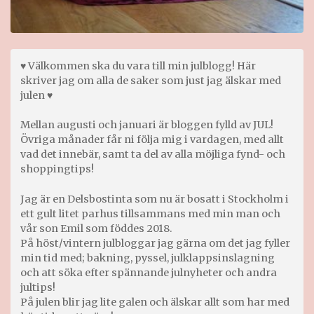
♥ Välkommen ska du vara till min julblogg! Här
skriver jag om alla de saker som just jag älskar med
julen ♥
Mellan augusti och januari är bloggen fylld av JUL!
Övriga månader får ni följa mig i vardagen, med allt
vad det innebär, samt ta del av alla möjliga fynd- och
shoppingtips!
Jag är en Delsbostinta som nu är bosatt i Stockholm i
ett gult litet parhus tillsammans med min man och
vår son Emil som föddes 2018.
På höst/vintern julbloggar jag gärna om det jag fyller
min tid med; bakning, pyssel, julklappsinslagning
och att söka efter spännande julnyheter och andra
jultips!
På julen blir jag lite galen och älskar allt som har med