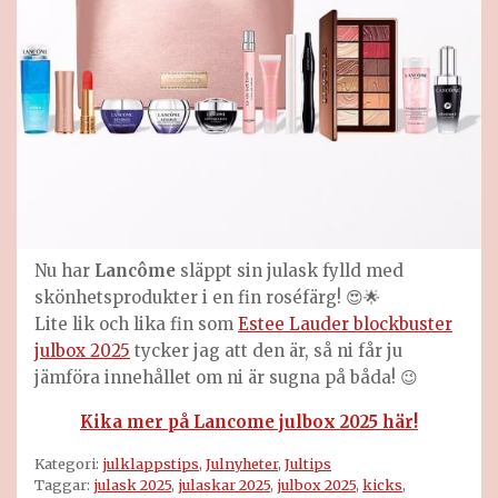
Nu har
Lancôme
släppt sin julask fylld med
skönhetsprodukter i en fin roséfärg! 😍🌟
Lite lik och lika fin som
Estee Lauder blockbuster
julbox 2025
tycker jag att den är, så ni får ju
jämföra innehållet om ni är sugna på båda! 😉
Kika mer på Lancome julbox 2025 här!
Kategori:
julklappstips
,
Julnyheter
,
Jultips
Taggar:
julask 2025
,
julaskar 2025
,
julbox 2025
,
kicks
,