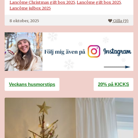
Lancôme Christmas gift box 2025
,
Lancôme gift box 2025
,
Lancôme julbox 2025
8 oktober, 2025
Gilla (
9
)
Inläggsnavigering
Veckans husmorstips
20% på KICKS