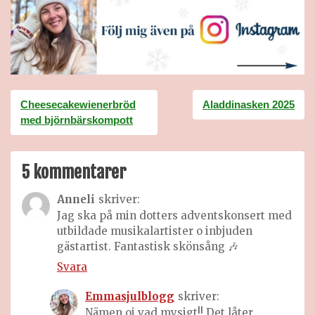
Inläggsnavigering
Cheesecakewienerbröd
Aladdinasken 2025
med björnbärskompott
5 kommentarer
Anneli
skriver:
Jag ska på min dotters adventskonsert med
utbildade musikalartister o inbjuden
gästartist. Fantastisk skönsång 🎶
Svara
Emmasjulblogg
skriver:
Nämen oj vad mysigt!! Det låter