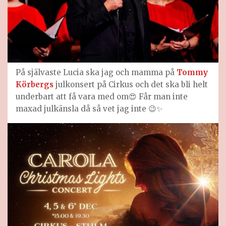
På självaste Lucia ska jag och mamma på
Tommy
Körbergs
julkonsert på Cirkus och det ska bli helt
underbart att få vara med om😍 Får man inte
maxad julkänsla då så vet jag inte 😉✨