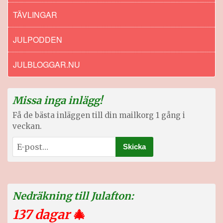
TÄVLINGAR
JULPODDEN
JULBLOGGAR.NU
Missa inga inlägg!
Få de bästa inläggen till din mailkorg 1 gång i
veckan.
Nedräkning till Julafton:
137 dagar
🎄