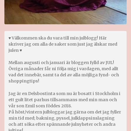
♥ Välkommen ska du vara till min julblogg! Här
skriver jag om alla de saker som just jag älskar med
julen ♥
Mellan augusti och januari är bloggen fylld av JUL!
Övriga månader får ni följa mig i vardagen, med allt
vad det innebär, samt ta del av alla möjliga fynd- och
shoppingtips!
Jag är en Delsbostinta som nu är bosatt i Stockholm i
ett gult litet parhus tillsammans med min man och
vår son Emil som föddes 2018.
På höst/vintern julbloggar jag gärna om det jag fyller
min tid med; bakning, pyssel, julklappsinslagning
och att söka efter spännande julnyheter och andra
jultips!