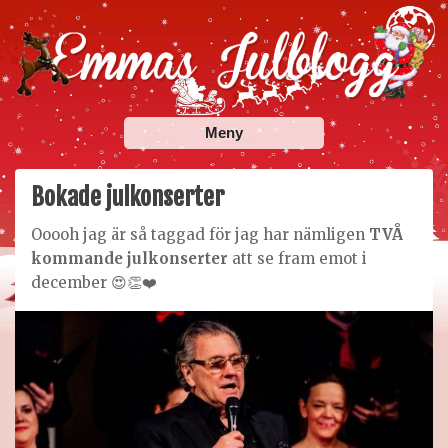
Skip
to
content
Emmas Julblogg
Julbloggar om julnyheter, julklappstips, julkalendrar,
Meny
adventskalendrar , julpyssel och julrecept!
Bokade julkonserter
Ooooh jag är så taggad för jag har nämligen
TVÅ
kommande julkonserter
att se fram emot i
december 😍👏❤️